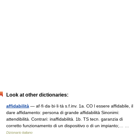
Look at other dictionaries:
affidabilità
— af·fi·da·bi·li·tà s.f.inv. 1a. CO l essere affidabile, il
dare affidamento: persona di grande affidabilità Sinonimi:
attendibilità. Contrari: inaffidabilità. 1b. TS tecn. garanzia di
corretto funzionamento di un dispositivo o di un impianto;… …
Dizionario italiano