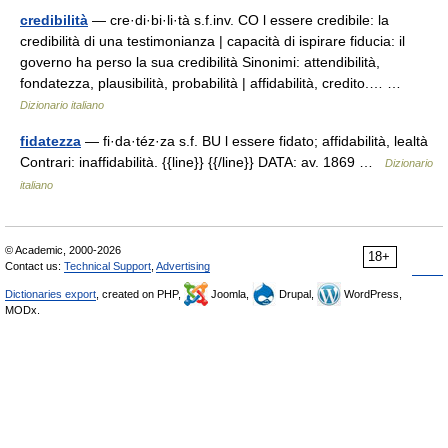
credibilità
— cre·di·bi·li·tà s.f.inv. CO l essere credibile: la
credibilità di una testimonianza | capacità di ispirare fiducia: il
governo ha perso la sua credibilità Sinonimi: attendibilità,
fondatezza, plausibilità, probabilità | affidabilità, credito.… …
Dizionario italiano
fidatezza
— fi·da·téz·za s.f. BU l essere fidato; affidabilità, lealtà
Contrari: inaffidabilità. {{line}} {{/line}} DATA: av. 1869 …
Dizionario
italiano
© Academic, 2000-2026
18+
Contact us:
Technical Support
,
Advertising
Dictionaries export
, created on PHP,
Joomla,
Drupal,
WordPress,
MODx.