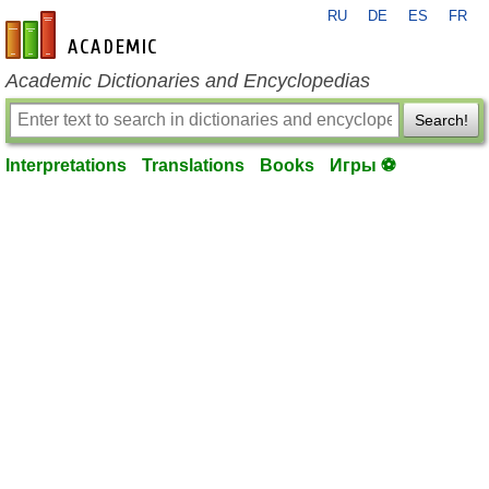
RU
DE
ES
FR
en-academic.com
Academic Dictionaries and Encyclopedias
Search!
Interpretations
Translations
Books
Игры ⚽