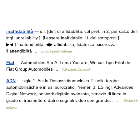
inaffidabilità
— s.f. [der. di affidabilità, col pref. in 2, per calco dell
ingl. unreliability ]. [l essere inaffidabile: l i. dei sottoposti ]
▶◀ ‖ inattendibilità. ◀▶ affidabilità, fidatezza, sicurezza.
‖ attendibilità …
Enciclopedia Italiana
Fiat
— Automobiles S.p.A. Lema You are, We car Tipo Filial de
Fiat Group Automobiles …
Wikipedia Español
ADN
— sigla 1. Acido Desossiribonucleico 2. nelle targhe
automobilistiche e in usi burocratici, Yemen 3. ES ingl. Advanced
Digital Network, network digitale avanzato, servizio di linea in
grado di trasmettere dati e segnali video con grande… …
Dizionario
italiano