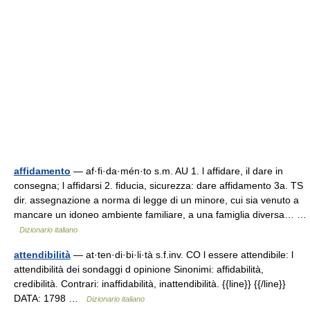
affidamento
— af·fi·da·mén·to s.m. AU 1. l affidare, il dare in
consegna; l affidarsi 2. fiducia, sicurezza: dare affidamento 3a. TS
dir. assegnazione a norma di legge di un minore, cui sia venuto a
mancare un idoneo ambiente familiare, a una famiglia diversa… …
Dizionario italiano
attendibilità
— at·ten·di·bi·li·tà s.f.inv. CO l essere attendibile: l
attendibilità dei sondaggi d opinione Sinonimi: affidabilità,
credibilità. Contrari: inaffidabilità, inattendibilità. {{line}} {{/line}}
DATA: 1798 …
Dizionario italiano