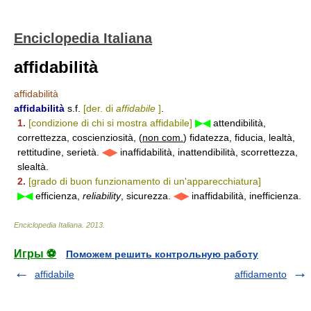
Enciclopedia Italiana
affidabilità
affidabilità
affidabilità
s.f.
[der. di
affidabile
]
.
1.
[condizione di chi si mostra affidabile]
▶◀
attendibilità,
correttezza, coscienziosità, (
non com.
) fidatezza, fiducia, lealtà,
rettitudine, serietà.
◀▶
inaffidabilità, inattendibilità, scorrettezza,
slealtà.
2.
[grado di buon funzionamento di un'apparecchiatura]
▶◀
efficienza,
reliability
, sicurezza.
◀▶
inaffidabilità, inefficienza.
Enciclopedia Italiana
.
2013
.
Игры ⚽
Поможем решить контрольную работу
affidabile
affidamento